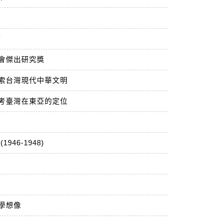
會
科會傑出研究獎
索台灣現代中華文明
考臺灣在東亞的定位
46-1948)
學想像