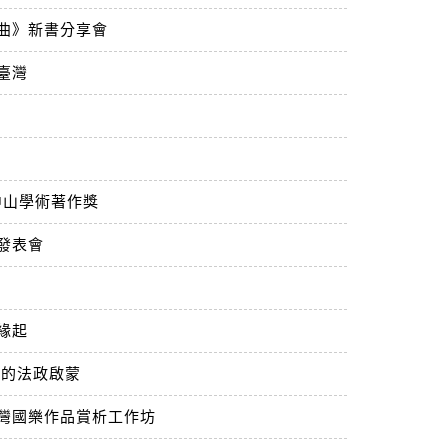
曲》新書分享會
臺灣
中山學術著作獎
發表會
究
緣起
武的法政啟蒙
灣國樂作品賞析工作坊