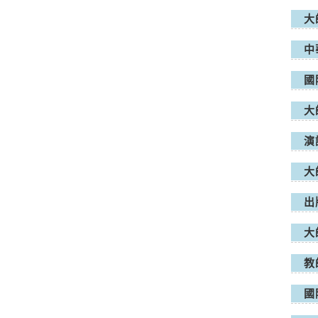
大
中
國
大
演
大
出
大
教
國