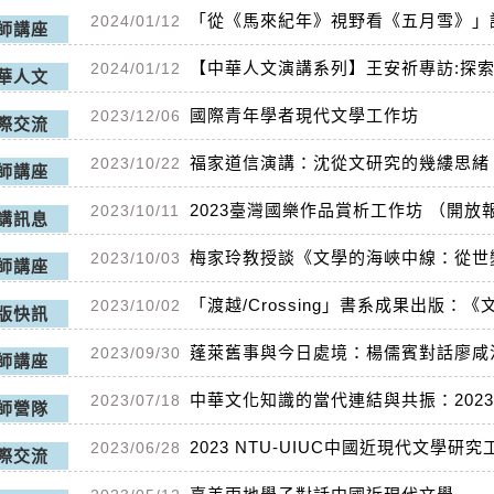
「從《馬來紀年》視野看《五月雪》」
2024/01/12
師講座
【中華人文演講系列】王安祈專訪:探
2024/01/12
華人文
國際青年學者現代文學工作坊
2023/12/06
際交流
福家道信演講：沈從文研究的幾縷思緒
2023/10/22
師講座
2023臺灣國樂作品賞析工作坊 （開放
2023/10/11
講訊息
梅家玲教授談《文學的海峽中線：從世
2023/10/03
師講座
「渡越/Crossing」書系成果出版
2023/10/02
版快訊
蓬萊舊事與今日處境：楊儒賓對話廖咸
2023/09/30
師講座
中華文化知識的當代連結與共振：202
2023/07/18
師營隊
2023 NTU-UIUC中國近現代文學研
2023/06/28
際交流