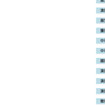
展
演
展
獲
中
中
國
演
演
演
徵