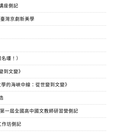
講座側記
索臺灣京劇新美學
報名嘍！）
變到文變》
：《文學的海峽中線：從世變到文變》
浩
3第一屆全國高中國文教師研習營側記
究工作坊側記