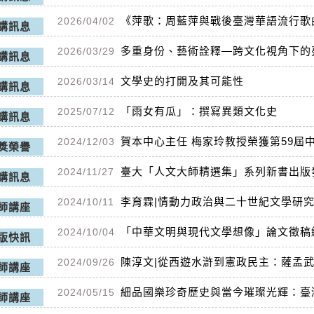
《萍歌：周藍萍與戰後臺灣華語流行歌
2026/04/02
講訊息
多重身份、藝術詮釋—跨文化視角下的
2026/03/29
講訊息
文學史的打開及其可能性
2026/03/14
講訊息
「雨女有瓜」：撰寫異類文化史
2025/07/12
講訊息
賀本中心主任 梅家玲教授榮獲第59屆
2024/12/03
獎榮譽
臺大「人文大師精選集」系列新書出版
2024/11/27
講訊息
李育霖|情動力政治與二十世紀文學研
2024/10/11
師講座
「中華文明與現代文學想像」論文徵稿
2024/10/04
版快訊
陳淳文|從西遊水滸到憲政民主：薩孟
2024/09/26
師講座
細品國樂珍奇歷史與當今璀璨光輝：臺
2024/05/15
師講座