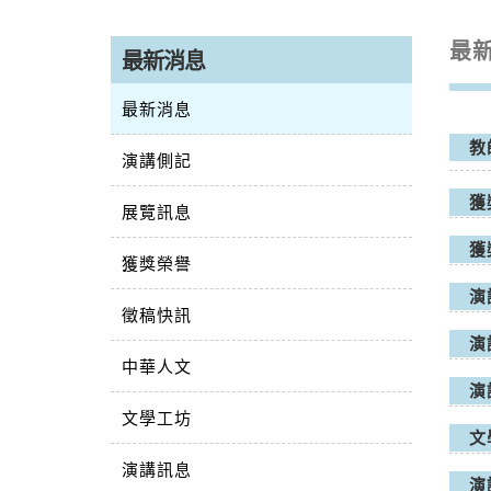
最
最新消息
最新消息
教
演講側記
獲
展覽訊息
獲
獲獎榮譽
演
徵稿快訊
演
中華人文
演
文學工坊
文
演講訊息
演