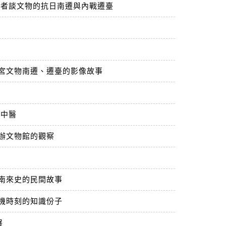
歷者談文物的抗日南遷與內戰遷臺
宮文物南遷、遷臺的影像故事
代中醫
辦文物館的觀察
南來史的民間故事
機時刻的知識份子
展