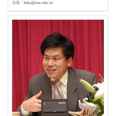
信箱：
hdsu@ntu.edu.tw