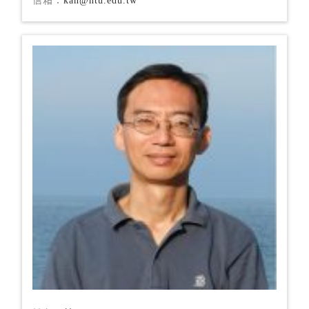
信箱：
kan@ntu.edu.tw