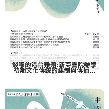
錢穆的港台難題:新亞書院辦學
初期文化傳統的建制與傳播策
略