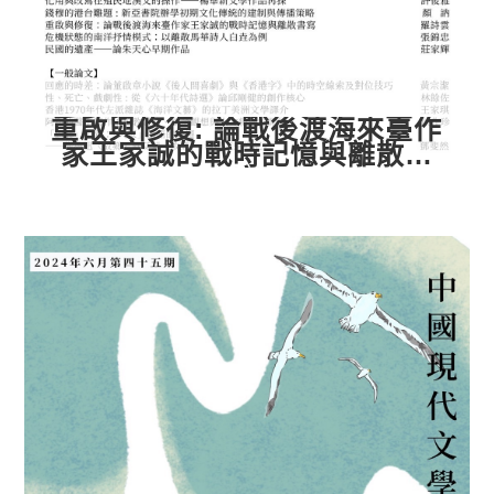
重啟與修復: 論戰後渡海來臺作
家王家誠的戰時記憶與離散書
寫