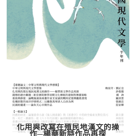
化用與改寫在殖民地漢文的操
作─楊華新詩作品再探