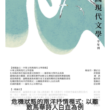
危機狀態的南洋抒情模式: 以離
散馬華詩人白垚為例